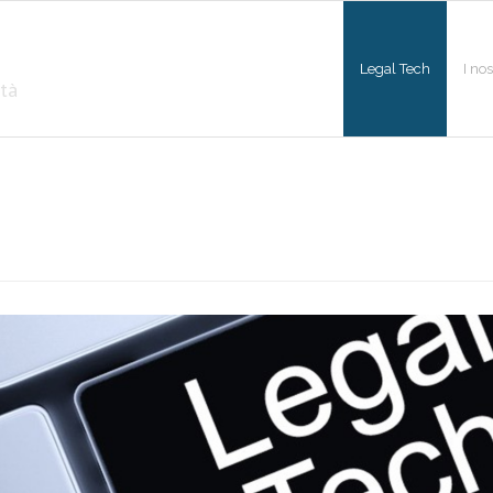
Legal Tech
I nos
ltà